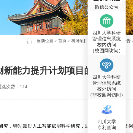
微信公众号
四川大学科研
管理信息系统
当前位置 >
首页
>
科研项目
>
校级项目
>
通知公告
校内访问
（校园网访问）
技创新能力提升计划项目的通知
四川大学科研
管理信息系统
览次数：
514
校外访问
（非校园网访问）
四川大学
研究，特别鼓励人工智能赋能科学研究，助力进一步提升科技创
专利查询