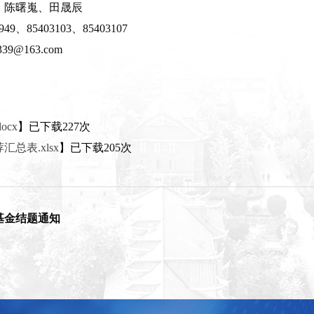
、陈曙嵬、田晟辰
9、85403103、85403107
39@163.com
ocx
】已下载
227
次
汇总表.xlsx
】已下载
205
次
基金结题通知