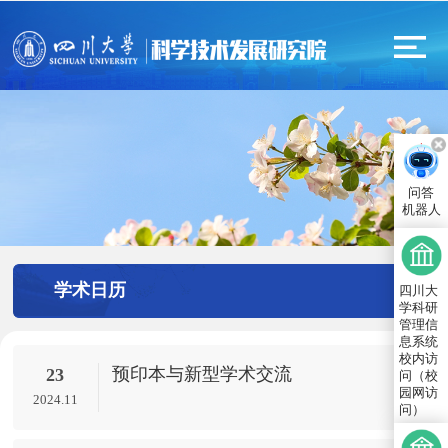
问答
机器人
学术日历
四川大
学科研
管理信
息系统
校内访
预印本与新型学术交流
23
问（校
园网访
2024.11
问）