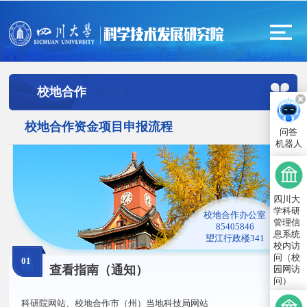
校地合作
校地合作资金项目申报流程
问答
机器人
四川大
学科研
校地合作办公室
管理信
85405846
息系统
望江行政楼341
校内访
问（校
01
查看指南（通知）
园网访
问）
科研院网站、校地合作市（州）当地科技局网站