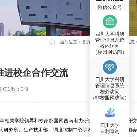
微信公众号
四川大学科研
管理信息系统
当前位置 >
首页
>
新闻动态
>
工作动态
校内访问
（校园网访问）
推进校企合作交流
四川大学科研
管理信息系统
览次数：
548
校外访问
（非校园网访问）
院等相关学院领导和专家赴国网西南电力研究院推进合作并召开交
四川大学
大研究所、生产技术部、调度控制中心等相关部门负责人参加会
专利查询