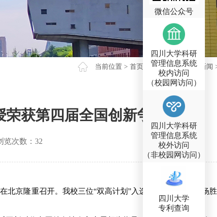
微信公众号
四川大学科研
管理信息系统
当前位置 >
首页
>
新闻动态
>
科技新闻
校内访问
（校园网访问）
授荣获第四届全国创新争先奖
四川大学科研
管理信息系统
览次数：
32
校外访问
（非校园网访问）
会在北京隆重召开。我校三位“双高计划”入选者褚良银教授、杨胜
四川大学
专利查询