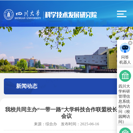
问答
机器人
新闻动态
四川大
学科研
管理信
息系统
校内访
我校共同主办“一带一路”大学科技合作联盟校长圆桌
问（校
会议
园网访
问）
来源：
综合办
发布时间：
2025-06-16