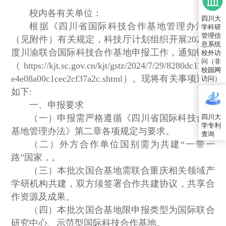
校内各有关单位：
四川大
根据《四川省国际科技合作基地管理办法》
学科研
管理信
（见附件）有关规定，科技厅计划组织开展2024年
息系统
度川渝联合国际科技合作基地申报工作，通知链接
校外访
问（非
（https://kjt.sc.gov.cn/kjt/gstz/2024/7/29/8280dc17ee6
校园网
e4e08a00c1cec2cf37a2c.shtml）。现将有关事项通知
访问）
如下:
一、申报要求
四川大
（一）申报需严格遵循《四川省国际科技合作
学专利
基地管理办法》第二章各项规定与要求。
查询
（二）外方合作单位国别需为共建“一带一
路”国家，。
（三）本批次国合基地需联合重庆相关领域产
学研机构共建，双方须签署合作共建协议，共享合
作资源及成果。
（四）本批次国合基地限申报类型为国际联合
研究中心、示范型国际科技合作基地。