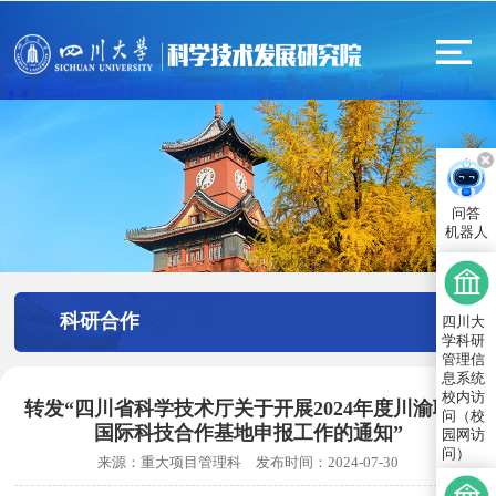
问答
机器人
科研合作
四川大
学科研
管理信
息系统
校内访
转发“四川省科学技术厅关于开展2024年度川渝联合
问（校
国际科技合作基地申报工作的通知”
园网访
问）
来源：
重大项目管理科
发布时间：
2024-07-30