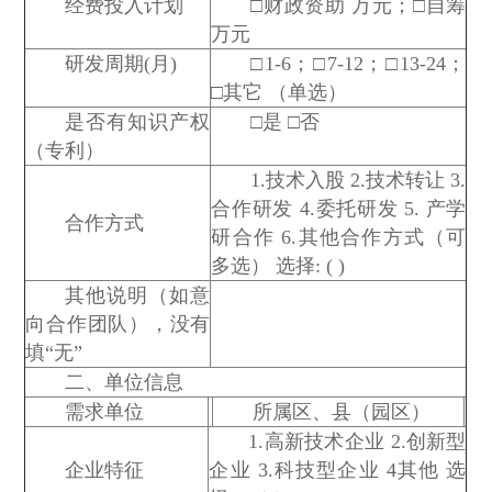
经费投入计划
□财政资助 万元；□自筹
万元
研发周期(月)
□1-6；□7-12；□13-24；
□其它 （单选）
是否有知识产权
□是 □否
（专利）
1.技术入股 2.技术转让 3.
合作研发 4.委托研发 5. 产学
合作方式
研合作 6.其他合作方式（可
多选） 选择: ( )
其他说明（如意
向合作团队），没有
填“无”
二、单位信息
需求单位
所属区、县（园区）
1.高新技术企业 2.创新型
企业特征
企业 3.科技型企业 4其他 选