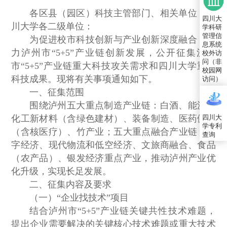
各区县（园区）科技主管部门、相关单位，四
四川大
川大学各二级单位：
学科研
管理信
为促进校市科技创新与产业创新深度融合，助
息系统
力泸州市“5+5”产业链创新发展，公开征集泸州
校外访
问（非
市“5+5”产业链重大科技攻关需求和四川大学重点
校园网
科技成果。现将有关事项通知如下。
访问）
一、征集范围
围绕泸州五大重点制造产业链：白酒、能源和
四川大
化工新材料（含绿色建材）、装备制造、医药健康
学专利
（含核医疗）、竹产业；五大重点融合产业链：数
查询
字经济、现代物流和低空经济、文旅商融合、食品
（农产品）、银发经济重点产业，推动泸州产业优
化升级，实现长足发展。
二、征集内容及要求
（一）“企业找技术”项目
结合泸州市“5+5”产业链关键共性技术难题，
提出企业需要解决的关键核心技术难题或重大技术