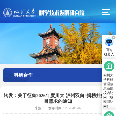
问答
机器人
科研合作
四川大
学科研
管理信
息系统
校内访
转发：关于征集2026年度川大-泸州双向“揭榜挂帅”项
问（校
目需求的通知
园网访
问）
来源：
发布时间：
2026-01-07