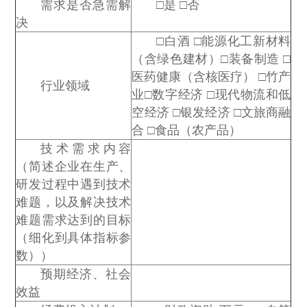
需求是否急需解
□是 □否
决
□白酒 □能源化工新材料
（含绿色建材）□装备制造 □
医药健康（含核医疗） □竹产
行业领域
业□数字经济 □现代物流和低
空经济 □银发经济 □文旅商融
合 □食品（农产品）
技术需求内容
（简述企业在生产、
研发过程中遇到技术
难题，以及解决技术
难题需求达到的目标
（细化到具体指标参
数））
预期经济、社会
效益