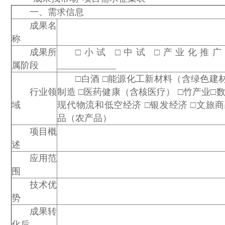
一、需求信息
成果名
称
成果所
□小试 □中试 □产业化推广
属阶段
_____________
□白酒 □能源化工新材料（含绿色建
行业领
制造 □医药健康（含核医疗） □竹产业□数
域
现代物流和低空经济 □银发经济 □文旅商
品（农产品）
项目概
述
应用范
围
技术优
势
成果转
化后