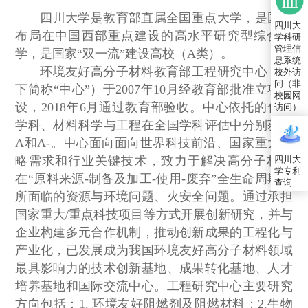
四川大学是教育部直属全国重点大学，是国家
四川大
布局在中国西部重点建设的高水平研究型综合大
学科研
管理信
学，是国家“双一流”建设高校（A类）。
息系统
环境友好高分子材料教育部工程研究中心（以
校外访
问（非
下简称“中心”）于2007年10月经教育部批准立项建
校园网
设，2018年6月通过教育部验收。中心依托的化学
访问）
学科、材料科学与工程在全国学科评估中分别获评
A和A-。中心面向面向世界科技前沿、国家重大战
四川大
略需求和行业关键技术，致力于解决高分子材料
学专利
在“原料来源-制备及加工-使用-废弃”全生命周期中
查询
所面临的资源与环境问题、火安全问题。通过承担
国家重大/重点科技项目等方式开展创新研究，并与
企业构建多元合作机制，推动创新成果的工程化与
产业化，已发展成为我国环境友好高分子材料领域
最具影响力的技术创新基地、成果转化基地、人才
培养基地和国际交流中心。工程研究中心主要研究
方向包括：1. 环境友好阻燃剂及阻燃材料；2.生物