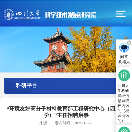
问答
机器人
科研平台
四川大
学科研
管理信
息系统
校内访
“环境友好高分子材料教育部工程研究中心（四川大
问（校
学）”主任招聘启事
园网访
问）
来源：
发布时间：
2025-12-31