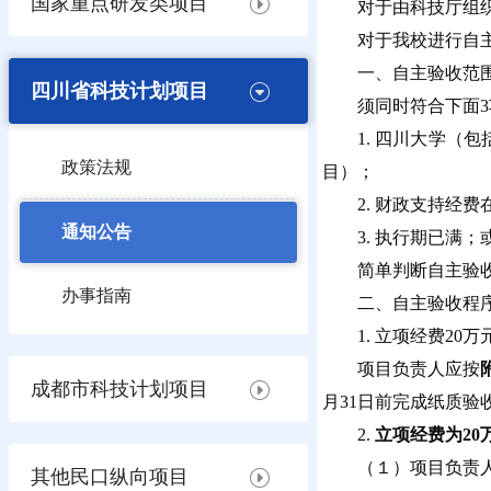
国家重点研发类项目
对于由科技厅组
对于我校进行自
一、自主验收范
四川省科技计划项目
须同时符合下面
1. 四川大学
政策法规
目）；
2. 财政支持经费
通知公告
3. 执行期已满
简单判断自主验收
办事指南
二、自主验收程
1. 立项经费2
项目负责人应按
成都市科技计划项目
月31日前完成纸质验
2.
立项经费为20
（１）项目负责
其他民口纵向项目