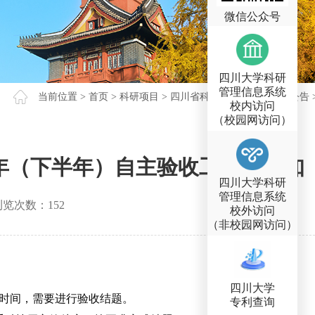
微信公众号
四川大学科研
管理信息系统
当前位置 >
首页
>
科研项目
>
四川省科技计划项目
>
通知公告
校内访问
（校园网访问）
6年（下半年）自主验收工作的通知
四川大学科研
管理信息系统
览次数：
152
校外访问
（非校园网访问）
四川大学
束时间，需要进行验收结题。
专利查询